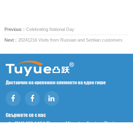
Previous：
Celebrating National Day
Next：
20241216 Visits from Russian and Serbian customers
Доставчик на крепежни елементи на едно гише
Свържете се с нас
RM1402-1404 Площад Mingzhu, Jiaxing, Zhejiang,

Китай, 314001