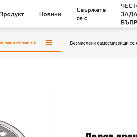
ЧЕСТ
Свържете
Продукт
Новини
ЗАД
се с
ВЪП
репежни елементи
Безмаслени самосмазващи се 