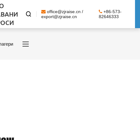
О
office@zjraise.cn /
+86-573-
АВАНИ

export@zjraise.cn
82646333
РОСИ
лагери