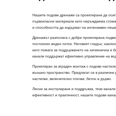
Нашите подови дренажи са проектирани да осиг
първокласни материали като неръждаема стоман
и способността да издържат на интензивен пеше
Дренажът разполага с добре проектирана подвиж
постоянен воден поток. Неговият гладък, накл
като помага за поддържането на хигиенична и 
канали поддържат ефективно управление на вод
Проектиран за вграден монтаж с подови настил
външно пространство. Предлагат се в различни
настилки, включително плочки, бетон и дърво.
Лесни за инсталиране и поддръжка, тези канали
ефективност и практичност, нашите подови кана