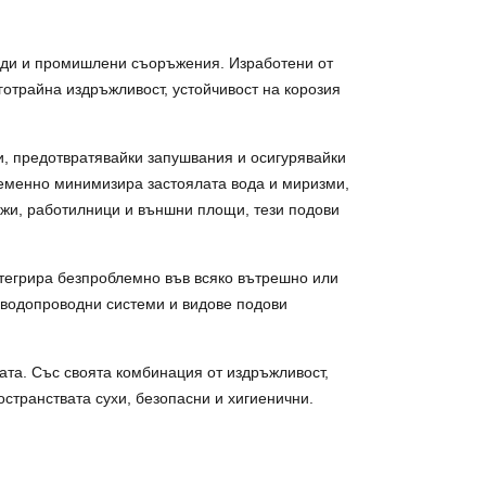
ради и промишлени съоръжения. Изработени от
отрайна издръжливост, устойчивост на корозия
и, предотвратявайки запушвания и осигурявайки
ременно минимизира застоялата вода и миризми,
ажи, работилници и външни площи, тези подови
нтегрира безпроблемно във всяко вътрешно или
 водопроводни системи и видове подови
ата. Със своята комбинация от издръжливост,
странствата сухи, безопасни и хигиенични.