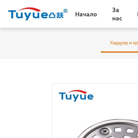
За
Начало
нас
Хардуер и к