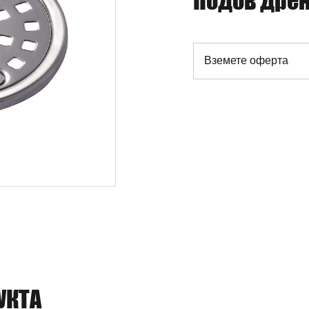
Подов дре
Вземете оферта
УКТА