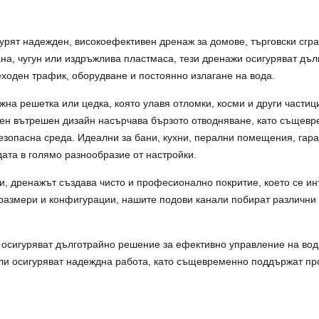
урят надежден, високоефективен дренаж за домове, търговски сг
а, чугун или издръжлива пластмаса, тези дренажи осигуряват дълг
ходен трафик, оборудване и постоянно излагане на вода.
на решетка или цедка, която улавя отломки, косми и други частиц
онен вътрешен дизайн насърчава бързото отводняване, като същев
безопасна среда. Идеални за бани, кухни, перални помещения, гар
ата в голямо разнообразие от настройки.
ки, дренажът създава чисто и професионално покритие, което се и
 размери и конфигурации, нашите подови канали побират различни
 осигуряват дълготрайно решение за ефективно управление на вод
ли осигуряват надеждна работа, като същевременно поддържат про