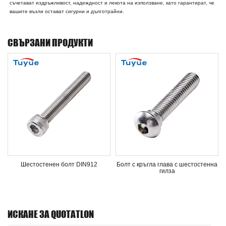
съчетават издръжливост, надеждност и лекота на използване, като гарантират, че
вашите възли остават сигурни и дълготрайни.
СВЪРЗАНИ ПРОДУКТИ
Шестостенен болт DIN912
Болт с кръгла глава с шестостенна
гилза
ИСКАНЕ ЗА QUOTATLON