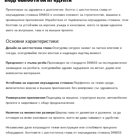
Проектиран за здравина и дълголетие, болтът с шестостенна глава от
неръждаема стомана DIN933 е основен елемент за строителство, машини и
промишлени приложения. Изработени от първокласна неръждаема стомана, тези
болтове са устойчиви на корозия, ръжда и износване, което ги прави идеални
както за вътрешни, така и за външни проекти.
Основни характеристики:
Дизайн на шестостенна глава:
Осигурява сигурен захват за гаечни ключове и
гнезда, осигурявайки лесен монтаж и надежден въртящ момент.
Прецизност с пълна резба:
Произведен по стандарти DIN933 за последователно
захващане на резбата, осигурявайки здраво задържане на метал, дърво или
композитни материали.
Устойчива на корозия неръждаема стомана:
Перфектен за тежки среди,
включително морски и външни приложения, без компромис със здравината.
Универсални приложения:
Подходящ за машини, структурни възли, автомобилни
проекти и закрепване с общо предназначение.
Налични са множество размери:
Широка гама от диаметри и дължини, за да
отговаря на всяко изискване на проекта, което ви дава гъвкавост и удобство.
Независимо дали изграждате тежки конструкции или сглобявате прецизно
оборудване, болтовете с шестостенна глава от неръждаема стомана DIN933