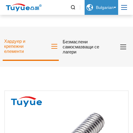


Bulgarian
Хардуер и
Безмаслени
крепежни
самосмазващи се
елементи
лагери