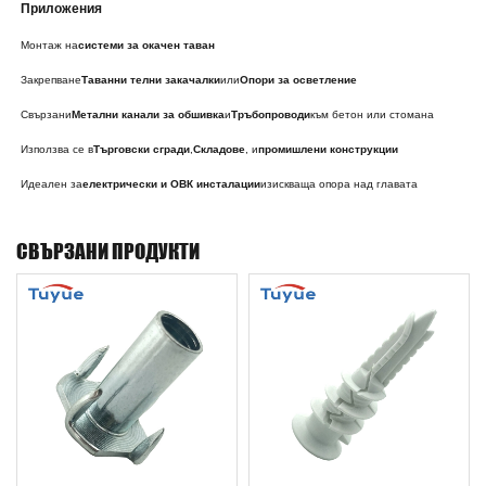
Приложения
Монтаж на
системи за окачен таван
Закрепване
Таванни телни закачалки
или
Опори за осветление
Свързани
Метални канали за обшивка
и
Тръбопроводи
към бетон или стомана
Използва се в
Търговски сгради
,
Складове
, и
промишлени конструкции
Идеален за
електрически и ОВК инсталации
изискваща опора над главата
СВЪРЗАНИ ПРОДУКТИ