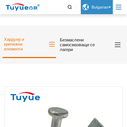


Bulgarian
Хардуер и
Безмаслени
крепежни
самосмазващи се
елементи
лагери