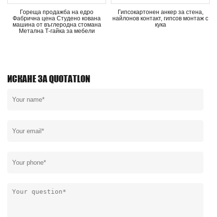
Гореща продажба на едро
Гипсокартонен анкер за стена,
Фабрична цена Студено кована
найлонов контакт, гипсов монтаж с
е
машина от въглеродна стомана
кука
Метална Т-гайка за мебели
ИСКАНЕ ЗА QUOTATLON