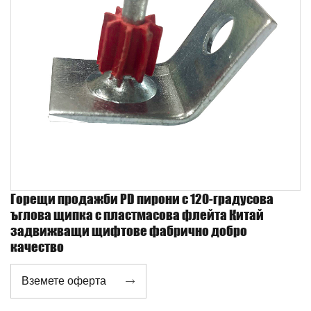
Горещи продажби PD пирони с 120-градусова
ъглова щипка с пластмасова флейта Китай
задвижващи щифтове фабрично добро
качество
Вземете оферта
