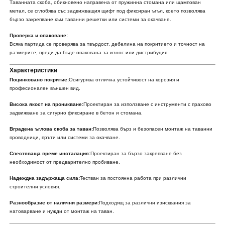
Таванната скоба, обикновено направена от пружинна стомана или щампован
метал, се сглобява със задвижващия щифт под фиксиран ъгъл, което позволява
бързо закрепване към таванни решетки или системи за окачване.
Проверка и опаковане:
Всяка партида се проверява за твърдост, дебелина на покритието и точност на
размерите, преди да бъде опакована за износ или дистрибуция.
Характеристики
Поцинковано покритие:
Осигурява отлична устойчивост на корозия и
професионален външен вид.
Висока якост на проникване:
Проектиран за използване с инструменти с прахово
задвижване за сигурно фиксиране в бетон и стомана.
Вградена ъглова скоба за таван:
Позволява бърз и безопасен монтаж на таванни
проводници, пръти или системи за окачване.
Спестяваща време инсталация:
Проектиран за бързо закрепване без
необходимост от предварително пробиване.
Надеждна задържаща сила:
Тестван за постоянна работа при различни
строителни условия.
Разнообразие от налични размери:
Подходящ за различни изисквания за
натоварване и нужди от монтаж на таван.