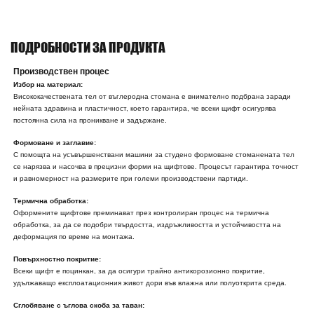
ПОДРОБНОСТИ ЗА ПРОДУКТА
Производствен процес
Избор на материал:
Висококачествената тел от въглеродна стомана е внимателно подбрана заради
нейната здравина и пластичност, което гарантира, че всеки щифт осигурява
постоянна сила на проникване и задържане.
Формоване и заглавие:
С помощта на усъвършенствани машини за студено формоване стоманената тел
се нарязва и насочва в прецизни форми на щифтове. Процесът гарантира точност
и равномерност на размерите при големи производствени партиди.
Термична обработка:
Оформените щифтове преминават през контролиран процес на термична
обработка, за да се подобри твърдостта, издръжливостта и устойчивостта на
деформация по време на монтажа.
Повърхностно покритие:
Всеки щифт е поцинкан, за да осигури трайно антикорозионно покритие,
удължаващо експлоатационния живот дори във влажна или полуоткрита среда.
Сглобяване с ъглова скоба за таван: