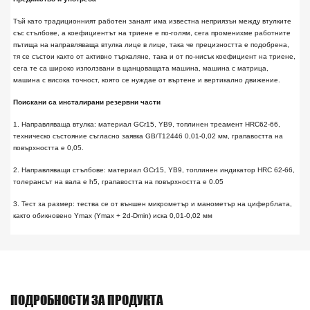
Тъй като традиционният работен занаят има известна неприязън между втулките
със стълбове, а коефициентът на триене е по-голям, сега променихме работните
пътища на направляваща втулка лице в лице, така че прецизността е подобрена,
тя се състои както от активно търкаляне, така и от по-нисък коефициент на триене,
сега те са широко използвани в щанцоващата машина, машина с матрица,
машина с висока точност, която се нуждае от въртене и вертикално движение.
Поискани са инсталирани резервни части
1. Направляваща втулка: материал GCr15, YB9, топлинен треамент HRC62-66,
техническо състояние съгласно заявка GB/T12446 0,01-0,02 мм, грапавостта на
повърхността е 0,05.
2. Направляващи стълбове: материал GCr15, YB9, топлинен индикатор HRC 62-66,
толерансът на вала е h5, грапавостта на повърхността е 0.05
3. Тест за размер: тества се от външен микрометър и манометър на циферблата,
както обикновено Ymax (Ymax + 2d-Dmin) иска 0,01-0,02 мм
ПОДРОБНОСТИ ЗА ПРОДУКТА