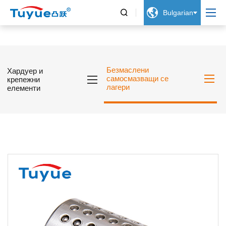


Bulgarian
Безмаслени
Хардуер и
самосмазващи се
крепежни
лагери
елементи