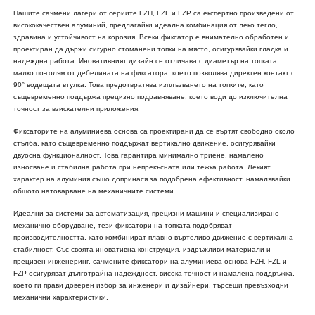
Нашите сачмени лагери от сериите FZH, FZL и FZP са експертно произведени от
висококачествен алуминий, предлагайки идеална комбинация от леко тегло,
здравина и устойчивост на корозия. Всеки фиксатор е внимателно обработен и
проектиран да държи сигурно стоманени топки на място, осигурявайки гладка и
надеждна работа. Иновативният дизайн се отличава с диаметър на топката,
малко по-голям от дебелината на фиксатора, което позволява директен контакт с
90° водещата втулка. Това предотвратява изплъзването на топките, като
същевременно поддържа прецизно подравняване, което води до изключителна
точност за взискателни приложения.
Фиксаторите на алуминиева основа са проектирани да се въртят свободно около
стълба, като същевременно поддържат вертикално движение, осигурявайки
двуосна функционалност. Това гарантира минимално триене, намалено
износване и стабилна работа при непрекъсната или тежка работа. Лекият
характер на алуминия също допринася за подобрена ефективност, намалявайки
общото натоварване на механичните системи.
Идеални за системи за автоматизация, прецизни машини и специализирано
механично оборудване, тези фиксатори на топката подобряват
производителността, като комбинират плавно въртеливо движение с вертикална
стабилност. Със своята иновативна конструкция, издръжливи материали и
прецизен инженеринг, сачмените фиксатори на алуминиева основа FZH, FZL и
FZP осигуряват дълготрайна надеждност, висока точност и намалена поддръжка,
което ги прави доверен избор за инженери и дизайнери, търсещи превъзходни
механични характеристики.