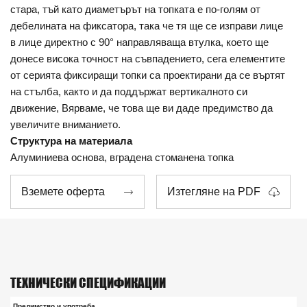
стара, тъй като диаметърът на топката е по-голям от
дебелината на фиксатора, така че тя ще се изправи лице
в лице директно с 90° направляваща втулка, което ще
донесе висока точност на съвпадението, сега елементите
от серията фиксиращи топки са проектирани да се въртят
на стълба, както и да поддържат вертикалното си
движение, Вярваме, че това ще ви даде предимство да
увеличите вниманието.
Структура на материала
Алуминиева основа, вградена стоманена топка
Вземете оферта
Изтегляне на PDF


ТЕХНИЧЕСКИ СПЕЦИФИКАЦИИ
Предимство и употреба