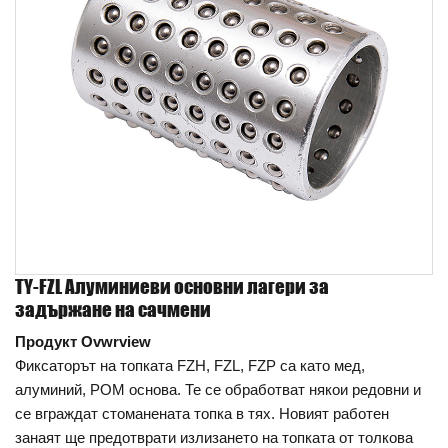
TY-FZL Алуминиеви основни лагери за
задържане на сачмени
Продукт Ovwrview
Фиксаторът на топката FZH, FZL, FZP са като мед,
алуминий, POM основа. Те се обработват някои редовни и
се вграждат стоманената топка в тях. Новият работен
занаят ще предотврати излизането на топката от толкова