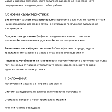
масло и прахово смазване, която предпазва валовете от износване, като
същевременно осигурява дълготрайна работа.
Основни характеристики:
Високоякостна месингова конструкция:
Твърдостта е два пъти по-голяма от тази
на конвенционалните медни втулки, осигурявайки превъзходна здравина на
конструкцията.
Вградена твърда смазка:
Графитът осигурява непрекъснато смазване,
намалявайки износването и удължавайки експлоатационния живот.
Безмаслено или хибридно смазване:
Работи ефективно в среди, където
традиционното смазване с масло е ограничено или недостъпно.
Подобрена устойчивост на износване:
Износоустойчивостта е приблизително два
пъти по-голяма от тази на стандартните месингови лагери, което го прави
идеален за взискателни условия.
Приложения:
Металургични машини за непрекъснато леене
Системи за поддръжка на влакове и железопътно оборудване
Стоманени валцови и тежки промишлени машини
Минно и изкопно оборудване