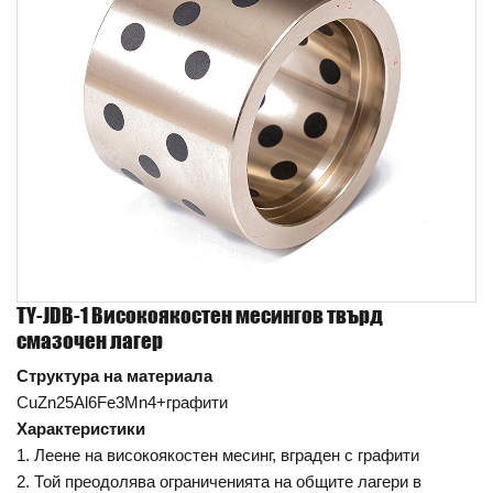
TY-JDB-1 Високоякостен месингов твърд
смазочен лагер
Структура на материала
CuZn25Al6Fe3Mn4+графити
Характеристики
1. Леене на високоякостен месинг, вграден с графити
2. Той преодолява ограниченията на общите лагери в