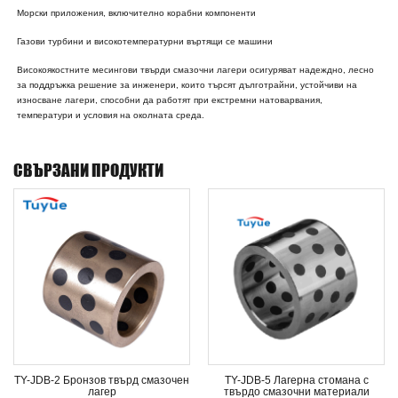
Морски приложения, включително корабни компоненти
Газови турбини и високотемпературни въртящи се машини
Високоякостните месингови твърди смазочни лагери осигуряват надеждно, лесно
за поддръжка решение за инженери, които търсят дълготрайни, устойчиви на
износване лагери, способни да работят при екстремни натоварвания,
температури и условия на околната среда.
СВЪРЗАНИ ПРОДУКТИ
TY-JDB-2 Бронзов твърд смазочен
TY-JDB-5 Лагерна стомана с
лагер
твърдо смазочни материали