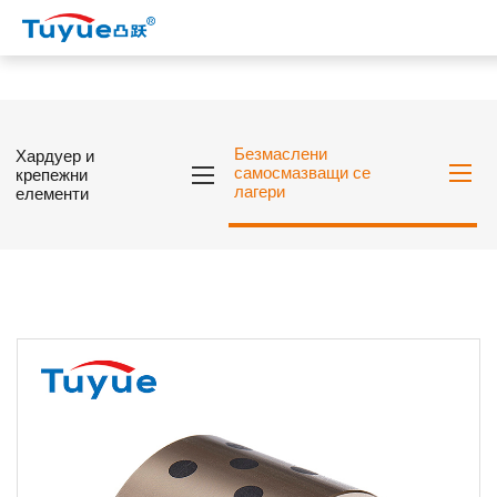
Безмаслени
Хардуер и
самосмазващи се
крепежни
лагери
елементи