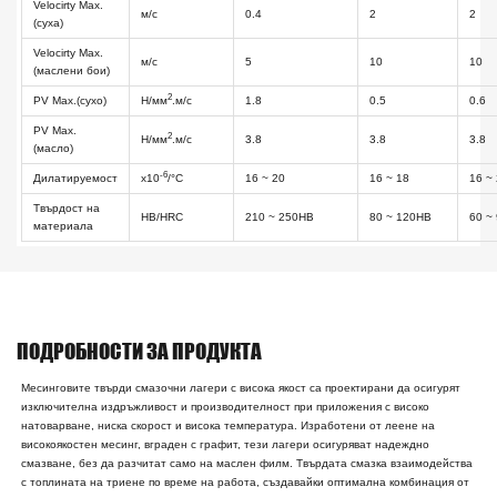
Velocirty Max.
м/с
0.4
2
2
(суха)
Velocirty Max.
м/с
5
10
10
(маслени бои)
2
PV Max.(сухо)
Н/мм
.м/с
1.8
0.5
0.6
PV Max.
2
Н/мм
.м/с
3.8
3.8
3.8
(масло)
-6
Дилатируемост
х10
/°C
16 ~ 20
16 ~ 18
16 ~
Твърдост на
HB/HRC
210 ~ 250HB
80 ~ 120HB
60 ~
материала
ПОДРОБНОСТИ ЗА ПРОДУКТА
Месинговите твърди смазочни лагери с висока якост са проектирани да осигурят
изключителна издръжливост и производителност при приложения с високо
натоварване, ниска скорост и висока температура. Изработени от леене на
високоякостен месинг, вграден с графит, тези лагери осигуряват надеждно
смазване, без да разчитат само на маслен филм. Твърдата смазка взаимодейства
с топлината на триене по време на работа, създавайки оптимална комбинация от