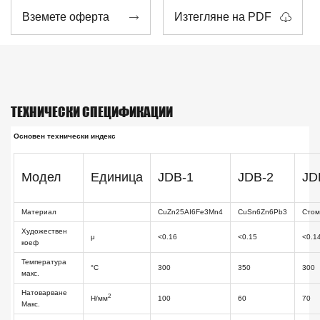
Вземете оферта
Изтегляне на PDF


ТЕХНИЧЕСКИ СПЕЦИФИКАЦИИ
Основен технически индекс
Модел
Единица
JDB-1
JDB-2
JD
Материал
CuZn25AI6Fe3Mn4
CuSn6Zn6Pb3
Сто
Художествен
μ
<0.16
<0.15
<0.1
коеф
Температура
°C
300
350
300
макс.
Натоварване
2
Н/мм
100
60
70
Макс.