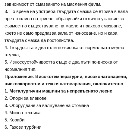
зависимост от смазването на масления филм.
3. По време на употреба твърдата смазка се втрива в вала
чрез топлина на триене, образувайки отлично условие за
съвместно съществуване на масло и прахово смазване,
което не само предпазва вала от износване, но и кара
твърдата смазка да постоянства.
4. Твърдостта е два пъти по-висока от нормалната медна
втулка,
5. Износоустойчивостта също е два пъти по-висока от
нормалния тип.
Приложение: Високотемпературни, високонатоварени,
нискоскоростни и тежки натоварвания, включително
1. Металургични машини за непрекъснато леене
2. Опори за влакове
3. Оборудване за валцуване на стомана
4. Минна техника
5. Кораби
6. Газови турбини