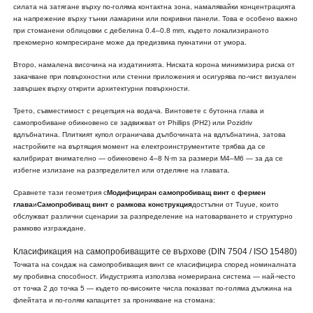
силата на затягане върху по-голяма контактна зона, намалявайки концентрацията
на напрежение върху тънки ламарини или покривни панели. Това е особено важно
при стоманени облицовки с дебелина 0.4–0.8 mm, където локализираното
прекомерно компресиране може да предизвика пукнатини от умора.
Второ, намалена височина на издатинията. Ниската корона минимизира риска от
закачване при повърхностни или стенни приложения и осигурява по-чист визуален
завършек върху открити архитектурни повърхности.
Трето, съвместимост с рецепция на водача. Винтовете с бутонна глава и
самопробиване обикновено се задвижват от Phillips (PH2) или Pozidriv
вдлъбнатина. Плиткият купол ограничава дълбочината на вдлъбнатина, затова
настройките на въртящия момент на електроинструментите трябва да се
калибрират внимателно — обикновено 4–8 N·m за размери M4–M6 — за да се
избегне излизане на разпределител или отделяне на главата.
Сравнете тази геометрия с
Модифициран самопробиващ винт с фермен
глава
и
Самопробиващ винт с рамкова конструкция
достъпни от Tuyue, които
обслужват различни сценарии за разпределение на натоварването и структурно
рамково изграждане.
Класификация на самопробиващите се върхове (DIN 7504 / ISO 15480)
Точката на сондаж на самопробиващия винт се класифицира според номиналната
му пробивна способност. Индустрията използва номерирана система — най-често
от точка 2 до точка 5 — където по-високите числа показват по-голяма дължина на
флейтата и по-голям капацитет за проникване на стомана: