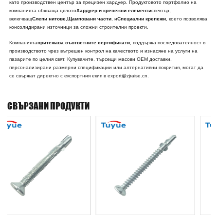
като производствен център за прецизен хардуер. Продуктовото портфолио на
компанията обхваща цялото
Хардуер и крепежни елементи
спектър,
включващ
Слепи нитове
,
Щамповани части
, и
Специални крепежи
, което позволява
консолидирани източници за сложни строителни проекти.
Компанията
притежава съответните сертификати
, поддържа последователност в
производството чрез вътрешен контрол на качеството и изнасяне на услуги на
пазарите по целия свят. Купувачите, търсещи масови OEM доставки,
персонализирани размерни спецификации или алтернативни покрития, могат да
се свържат директно с експортния екип в export@zjraise.cn.
СВЪРЗАНИ ПРОДУКТИ