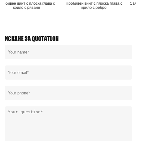
а с
Пробивен винт с плоска глава с
Самопробивен винт с шестостен
крило с ребро
фланец, връх на лъжицата с
гумена шайба
ИСКАНЕ ЗА QUOTATLON