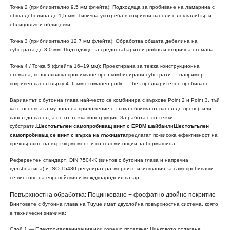
Точка 2 (приблизително 9,5 мм флейта): Подходяща за пробиване на ламарина с
обща дебелина до 1,5 мм. Типична употреба в покривни панели с лек калибър и
облицовъчни облицовки.
Точка 3 (приблизително 12.7 мм флейта): Обработва общата дебелина на
субстрата до 3.0 мм. Подходящо за средногабаритни purlins и вторична стомана.
Точка 4 / Точка 5 (флейта 16–19 мм): Проектирана за тежка конструкционна
стомана, позволяваща проникване през комбинирани субстрати — например
покривен панел върху 4–6 мм стоманен purlin — без предварително пробиване.
Вариантът с бутонна глава най-често се комбинира с върхове Point 2 и Point 3, тъй
като основната му зона на приложение е тънка обвивка от панел до пропор или
панел до панел, а не от тежка конструкция. За работа с по-тежки
субстрати,
Шестоъгълен самопробиващ винт с EPDM шайба
или
Шестоъгълен
самопробиващ се винт с върха на лъжицата
предлагат по-висока ефективност на
прехвърляне на въртящ момент и по-големи опции за бормашина.
Референтен стандарт: DIN 7504-K (винтов с бутонна глава и напречна
вдлъбнатина) и ISO 15480 регулират размерните изисквания за самопробиващи
се винтове на европейския и международния пазар.
Повърхностна обработка: Поцинковано + фосфатно двойно покритие
Винтовете с бутонна глава на Tuyue имат двуслойна повърхностна система, която
е технически значима:
Слой 1 — Електро-галванизация или горещо потапяне: Цинковото отлагане