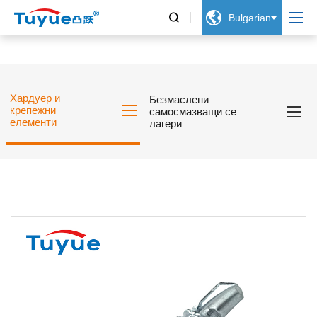


Bulgarian
Хардуер и
Безмаслени
крепежни
самосмазващи се
елементи
лагери