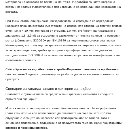
материала на основата по време на монтажа, създавайки по-чиста вътрешна
резба и по-голямо съпротивление при изваждане на всяка единица захващане на
резбата.
При тънки стоманени приложения здравината на изваждане се определя от
носещата площ на резбата към стените на изрязаните отвори. За типичен винтов
бутон M4.8 × 19 mm, монтиран от стомана 1.0 mm, стойности на изваждане в
диапазона 1.8–2.5 kN са възможни, в зависимост от якостта на опън на основния
метал (обикновено S350GD+ per EN 10346 за поцинкована стоманена плоча).
Инженерите, които определят крепежни елементи за покривни системи, критични
за вятърно повдигане, трябва да получат сертифицирани тестови данни —
методологията ISO 6892-1 за опънно тестване се прилага за квалификацията на
крепежните елементи.
Сайтът
Кръстосан вдлъбнат винт с тръба
и
Варианти с винтове за пробиване с
плосък глава
Предлагат допълващи се резби за дървени настилки и композитни
субстрати.
Сценарии за кандидатстване и критерии за подбор
Винтовете с бутонна глава са предпочитани крепежни елементи в следните
строителни сценарии:
Монтаж на метални покриви и стенни облицовъчни панели: Нископрофилната
глава стои плътно или почти плътно до обшивката на панела, като избягва
смущение с капаците на шевовете или припокриващите се панели. Това е
основното приложение, поддържано от продуктовата гама на Tuyue под
Покривни
винтове и пробивни винтове
.