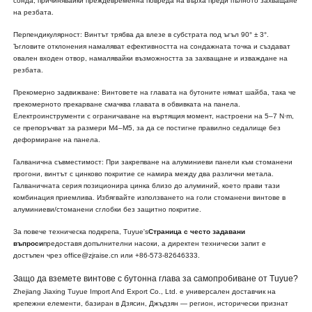
сонда, причинявайки преждевременна повреда на върха преди пълното захващане
на резбата.
Перпендикулярност: Винтът трябва да влезе в субстрата под ъгъл 90° ± 3°.
Ъгловите отклонения намаляват ефективността на сондажната точка и създават
овален входен отвор, намалявайки възможността за захващане и изваждане на
резбата.
Прекомерно задвижване: Винтовете на главата на бутоните нямат шайба, така че
прекомерното прекарване смачква главата в обвивката на панела.
Електроинструменти с ограничаване на въртящия момент, настроени на 5–7 N·m,
се препоръчват за размери M4–M5, за да се постигне правилно седалище без
деформиране на панела.
Галванична съвместимост: При закрепване на алуминиеви панели към стоманени
прогони, винтът с цинково покритие се намира между два различни метала.
Галваничната серия позиционира цинка близо до алуминий, което прави тази
комбинация приемлива. Избягвайте използването на голи стоманени винтове в
алуминиеви/стоманени сглобки без защитно покритие.
За повече техническа подкрепа, Tuyue's
Страница с често задавани
въпроси
предоставя допълнителни насоки, а директен технически запит е
достъпен чрез office@zjraise.cn или +86-573-82646333.
Защо да вземете винтове с бутонна глава за самопробиване от Tuyue?
Zhejiang Jiaxing Tuyue Import And Export Co., Ltd. е универсален доставчик на
крепежни елементи, базиран в Дзясин, Джъдзян — регион, исторически признат