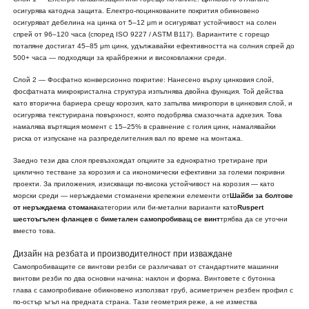
осигурява катодна защита. Електро-поцинкованите покрития обикновено
осигуряват дебелина на цинка от 5–12 μm и осигуряват устойчивост на солен
спрей от 96–120 часа (според ISO 9227 / ASTM B117). Вариантите с горещо
потапяне достигат 45–85 μm цинк, удължавайки ефективността на солния спрей до
500+ часа — подходящи за крайбрежни и високовлажни среди.
Слой 2 — Фосфатно конверсионно покритие: Нанесено върху цинковия слой,
фосфатната микрокристална структура изпълнява двойна функция. Той действа
като вторична бариера срещу корозия, като запълва микропори в цинковия слой, и
осигурява текстурирана повърхност, която подобрява смазочната адхезия. Това
намалява въртящия момент с 15–25% в сравнение с голия цинк, намалявайки
риска от изпускане на разпределителния вал по време на монтажа.
Заедно тези два слоя превъзхождат опциите за еднократно третиране при
циклично тестване за корозия и са икономически ефективни за големи покривни
проекти. За приложения, изискващи по-висока устойчивост на корозия — като
морски среди — неръждаеми стоманени крепежни елементи от
Шайби за болтове
от неръждаема стомана
категории или би-метални варианти като
Ruspert
шестоъгълен фланцев с биметален самопробиващ се винт
трябва да се уточни
вместо това.
Дизайн на резбата и производителност при изваждане
Самопробиващите се винтови резби се различават от стандартните машинни
винтови резби по два основни начина: наклон и форма. Винтовете с бутонна
глава с самопробиване обикновено използват груб, асиметричен резбен профил с
по-остър ъгъл на предната страна. Тази геометрия реже, а не измества