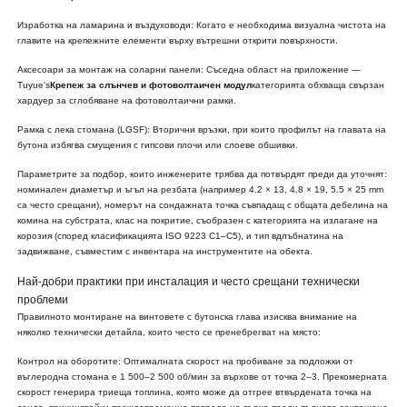
Изработка на ламарина и въздуховоди: Когато е необходима визуална чистота на
главите на крепежните елементи върху вътрешни открити повърхности.
Аксесоари за монтаж на соларни панели: Съседна област на приложение —
Tuyue's
Крепеж за слънчев и фотоволтаичен модул
категорията обхваща свързан
хардуер за сглобяване на фотоволтаични рамки.
Рамка с лека стомана (LGSF): Вторични връзки, при които профилът на главата на
бутона избягва смущения с гипсови плочи или слоеве обшивки.
Параметрите за подбор, които инженерите трябва да потвърдят преди да уточнят:
номинален диаметър и ъгъл на резбата (например 4.2 × 13, 4.8 × 19, 5.5 × 25 mm
са често срещани), номерът на сондажната точка съвпадащ с общата дебелина на
комина на субстрата, клас на покритие, съобразен с категорията на излагане на
корозия (според класификацията ISO 9223 C1–C5), и тип вдлъбнатина на
задвижване, съвместим с инвентара на инструментите на обекта.
Най-добри практики при инсталация и често срещани технически
проблеми
Правилното монтиране на винтовете с бутонска глава изисква внимание на
няколко технически детайла, които често се пренебрегват на място:
Контрол на оборотите: Оптималната скорост на пробиване за подложки от
въглеродна стомана е 1 500–2 500 об/мин за върхове от точка 2–3. Прекомерната
скорост генерира триеща топлина, която може да отгрее втвърдената точка на