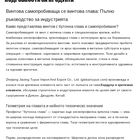
Винтова самопробиваща се винтова глава: Пълно
ръководство за индустрията
Какво представлява винтов с бутонна глава и самопробиване?
Самопробиващият се винт с копчена глава е специализиран крепеж, който
комбинира нископрофилна, куполовидна глава с интегриран връх на бормашина.
За разлика от конвенционалните винтове, които изискват предварително пробити
пилотни отвори, самопробиващият се връх прониква в метални субстрати в една
операция — пробиване, нарезване и закрепване едновременно. Този дизайн е
широко използван в метални покриви, облицовъчни панели, стени и лека
стоманена конструкция, където скоростта, естетиката и конструктивната здравина
са еднакво критични.
Zhejiang Jiaxing Tuyue Import And Export Co., Ltd. (global-tuyue.com) произвежда и
изнася тези крепежни елементи като част от пълната си гама
Хардуер и крепежни
елементи
, обслужва строителни и индустриални клиенти по целия свят от своето
съоръжение в Дзясин, Джъдзян, Китай.
Геометрия на главата и нейното техническо значение
Профилът "бутонна глава" — наричан още нископрофилна куполна глава — има
по-широка носеща повърхност от стандартната панорамна глава, но и по-ниска
корона в сравнение с ферменната глава. Тази геометрия постига едновременно
три технически цели:
Първо, разпределение на натоварването. Широката долна зона разпределя