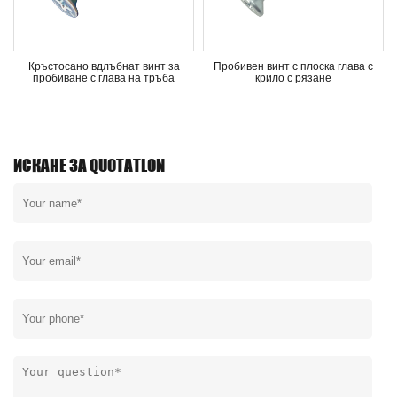
Кръстосано вдлъбнат винт за
Пробивен винт с плоска глава с
пробиване с глава на тръба
крило с рязане
ИСКАНЕ ЗА QUOTATLON