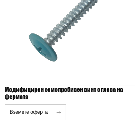
Модифициран самопробивен винт с глава на
фермата
Вземете оферта
