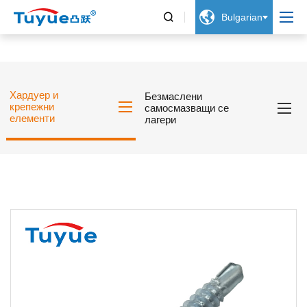


Bulgarian
Хардуер и
Безмаслени
крепежни
самосмазващи се
елементи
лагери