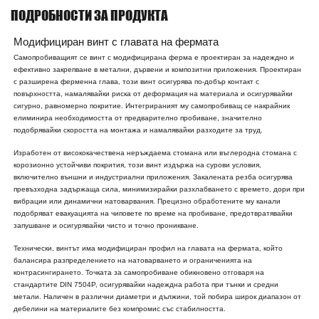
ПОДРОБНОСТИ ЗА ПРОДУКТА
Модифициран винт с главата на фермата
Самопробиващият се винт с модифицирана ферма е проектиран за надеждно и
ефективно закрепване в метални, дървени и композитни приложения. Проектиран
с разширена ферменна глава, този винт осигурява по-добър контакт с
повърхността, намалявайки риска от деформация на материала и осигурявайки
сигурно, равномерно покритие. Интегрираният му самопробиващ се накрайник
елиминира необходимостта от предварително пробиване, значително
подобрявайки скоростта на монтажа и намалявайки разходите за труд.
Изработен от висококачествена неръждаема стомана или въглеродна стомана с
корозионно устойчиви покрития, този винт издържа на сурови условия,
включително външни и индустриални приложения. Закалената резба осигурява
превъзходна задържаща сила, минимизирайки разхлабването с времето, дори при
вибрации или динамични натоварвания. Прецизно обработените му канали
подобряват евакуацията на чиповете по време на пробиване, предотвратявайки
запушване и осигурявайки чисто и точно проникване.
Технически, винтът има модифициран профил на главата на фермата, който
балансира разпределението на натоварването и ограниченията на
контрасингирането. Точката за самопробиване обикновено отговаря на
стандартите DIN 7504P, осигурявайки надеждна работа при тънки и средни
метали. Наличен в различни диаметри и дължини, той побира широк диапазон от
дебелини на материалите без компромис със стабилността.