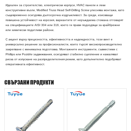
Идеален за строителство, електрически корпуси, HVAC панели и леки
конструктивни възли, Modified Truss Head Self-Drilling Screw улеснява монтажа, като
същевременно осигурява дългосрочна издръжливост. За среди, изискващи
повишена устойчивост на корозия, вариантите от неръждаема стомана отговарят
на спецификациите AISI 304 или 316, което ги прави подходящи за крайбрежни
или химически податливи райони.
С акцент върху прецизността, ефективността и надеждността, този винт е
универсално решение за професионалисти, които търсят високопроизводително
закрепване с минимална подготовка. Монтажните инструменти, съвместими с
Phillips или Pozidriv задвижвания, осигуряват стабилно сцепление и намаляват
риска от изпускане на разпределителния режим, като допълнително подобряват
оперативната ефективност.
СВЪРЗАНИ ПРОДУКТИ