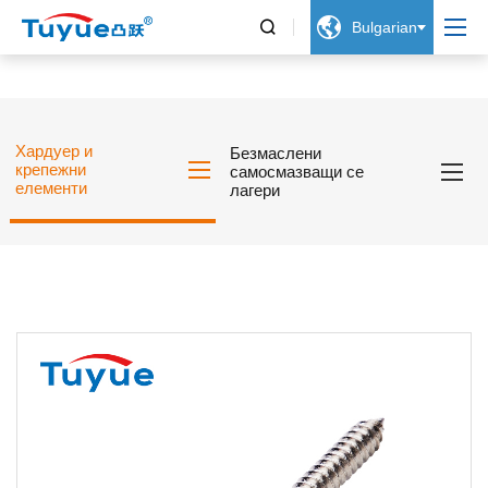


Bulgarian
Хардуер и
Безмаслени
крепежни
самосмазващи се
елементи
лагери