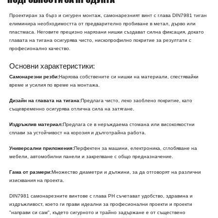
Проектиран за бърз и сигурен монтаж, самонарезният винт с глава DIN7981 тиган
елиминира необходимостта от предварително пробиване в метал, дърво или
пластмаса. Неговите прецизно нарязани нишки създават силна фиксация, докато
главата на тигана осигурява чисто, нископрофилно покритие за резултати с
професионално качество.
Основни характеристики:
Самонарезни резби:
Нарязва собствените си нишки на материали, спестявайки
време и усилия по време на монтажа.
Дизайн на главата на тигана:
Предлага чисто, леко заоблено покритие, като
същевременно осигурява отлична сила на затягане.
Издръжлив материал:
Предлага се в неръждаема стомана или високоякостни
сплави за устойчивост на корозия и дълготрайна работа.
Универсални приложения:
Перфектен за машини, електроника, сглобяване на
мебели, автомобилни панели и закрепване с общо предназначение.
Гама от размери:
Множество диаметри и дължини, за да отговорят на различни
изисквания на проекта.
DIN7981 самонарезните винтове с глава PH съчетават удобство, здравина и
издръжливост, което ги прави идеални за професионални проекти и проекти
"направи си сам", където сигурното и трайно задържане е от съществено