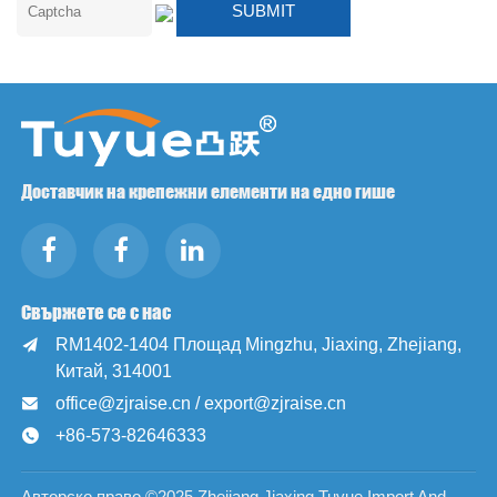
Доставчик на крепежни елементи на едно гише
Свържете се с нас
RM1402-1404 Площад Mingzhu, Jiaxing, Zhejiang,

Китай, 314001
office@zjraise.cn / export@zjraise.cn

+86-573-82646333

Авторско право ©2025 Zhejiang Jiaxing Tuyue Import And