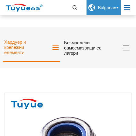


Bulgarian
Хардуер и
Безмаслени
крепежни
самосмазващи се
елементи
лагери