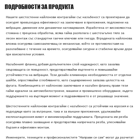
ПОДРОБНОСТИ ЗА ПРОДУКТА
Нашите шестостенни найлонови контрагайки със назъбеност са проектирани да
осигурят превъзходна ефективност на заключване в приложения, подложени на
вибрации, движение или динамични натоварвания. Изработена от високоякостна
стомана с прецизна обработка, всяка гайка разполага с шестоъгълно тяло за
лесен монтаж със стандартни гаечни ключове или гнезда. Вградената найлонова
вложка осигурява самозаключващ се механизъм, който се противопоставя на
разхлабване с течение на времето, осигурявайки сигурни и стабилни връзки дори
при взискателни условия.
Назъбеният фланец добавя допълнителен слой надеждност, като захапва
свързващата се повърхност, предотвратявайки въртенето и повишавайки
устойчивостта на вибрации. Този дизайн елиминира необходимостта от отделни
шайби, опростявайки сглобяването, като същевременно запазва целостта на
фугата. Комбинацията от найлоново заключване и назъбен фланец прави тези
гайки идеални за автомобилостроене, машини и промишлено оборудване, където
поддържането на въртящия момент и подравняването е от решаващо значение.
Шестостенните найлонови контрагайки с назъбеност са устойчиви на корозия и са
подходящи както за вътрешни, така и за външни приложения, удължавайки
експлоатационния живот и минимизирайки поддръжката. Прецизната им резба
осигурява плавно захващане и предотвратява напречната резба, улеснявайки
бързия и ефективен монтаж.
Инженерите, техниците и професионалистите "Направи си сам" могат да разчитат