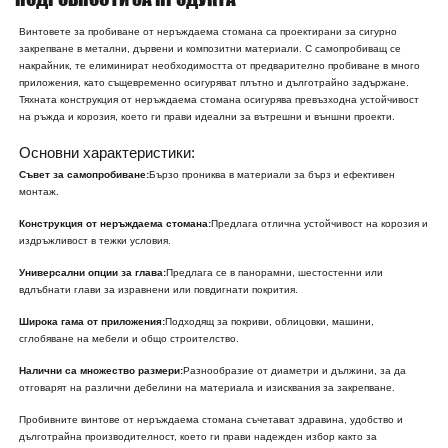
Винтовете за пробиване от неръждаема стомана са проектирани за сигурно
закрепване в метални, дървени и композитни материали. С самопробиващ се
накрайник, те елиминират необходимостта от предварително пробиване в много
приложения, като същевременно осигуряват плътно и дълготрайно задържане.
Тяхната конструкция от неръждаема стомана осигурява превъзходна устойчивост
на ръжда и корозия, което ги прави идеални за вътрешни и външни проекти.
Основни характеристики:
Съвет за самопробиване:
Бързо прониква в материали за бърз и ефективен
монтаж.
Конструкция от неръждаема стомана:
Предлага отлична устойчивост на корозия и
издръжливост в тежки условия.
Универсални опции за глава:
Предлага се в панорамни, шестостенни или
вдлъбнати глави за изравнени или повдигнати покрития.
Широка гама от приложения:
Подходящ за покриви, облицовки, машини,
сглобяване на мебели и общо строителство.
Налични са множество размери:
Разнообразие от диаметри и дължини, за да
отговарят на различни дебелини на материала и изисквания за закрепване.
Пробивните винтове от неръждаема стомана съчетават здравина, удобство и
дълготрайна производителност, което ги прави надежден избор както за