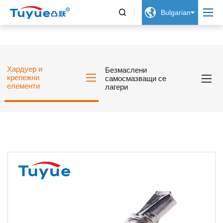


Bulgarian
Хардуер и
Безмаслени
крепежни
самосмазващи се
елементи
лагери