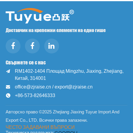
Доставчик на крепежни елементи на едно гише
Свържете се с нас
RM1402-1404 Площад Mingzhu, Jiaxing, Zhejiang,

Китай, 314001
office@zjraise.cn / export@zjraise.cn

+86-573-82646333

Авторско право ©2025 Zhejiang Jiaxing Tuyue Import And
Export Co., LTD. Всички права запазени.
ЧЕСТО ЗАДАВАНИ ВЪПРОСИ
Техническа поддръжка: