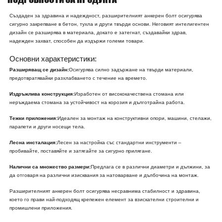
Създаден за здравина и надеждност, разширителният анкерен болт осигурява
сигурно закрепване в бетон, тухла и други твърди основи. Неговият интелигентен
дизайн се разширява в материала, докато е затегнат, създавайки здрав,
надежден захват, способен да издържи големи товари.
Основни характеристики:
Разширяващ се дизайн:
Осигурява силно задържане на твърди материали,
предотвратявайки разхлабването с течение на времето.
Издръжлива конструкция:
Изработен от висококачествена стомана или
неръждаема стомана за устойчивост на корозия и дълготрайна работа.
Тежки приложения:
Идеален за монтаж на конструктивни опори, машини, стелажи,
парапети и други носещи тела.
Лесна инсталация:
Лесен за настройка със стандартни инструменти –
пробивайте, поставяйте и затягайте за сигурно прилягане.
Налични са множество размери:
Предлага се в различни диаметри и дължини, за
да отговаря на различни изисквания за натоварване и дълбочина на монтаж.
Разширителният анкерен болт осигурява несравнима стабилност и здравина,
което го прави най-подходящ крепежен елемент за взискателни строителни и
промишлени приложения.