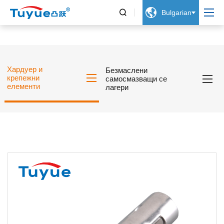


Bulgarian
Хардуер и
Безмаслени
крепежни
самосмазващи се
елементи
лагери