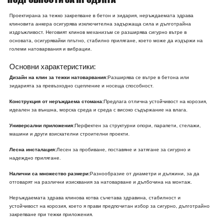
Проектирана за тежко закрепване в бетон и зидария, неръждаемата здрава
клиновита анкера осигурява изключителна задържаща сила и дълготрайна
издръжливост. Неговият клинов механизъм се разширява сигурно вътре в
основата, осигурявайки плътно, стабилно прилягане, което може да издържи на
големи натоварвания и вибрации.
Основни характеристики:
Дизайн на клин за тежки натоварвания:
Разширява се вътре в бетона или
зидарията за превъзходно сцепление и носеща способност.
Конструкция от неръждаема стомана:
Предлага отлична устойчивост на корозия,
идеален за външна, морска среда и среда с високо съдържание на влага.
Универсални приложения:
Перфектен за структурни опори, парапети, стелажи,
машини и други взискателни строителни проекти.
Лесна инсталация:
Лесен за пробиване, поставяне и затягане за сигурно и
надеждно прилягане.
Налични са множество размери:
Разнообразие от диаметри и дължини, за да
отговарят на различни изисквания за натоварване и дълбочина на монтаж.
Неръждаемата здрава клинова котва съчетава здравина, стабилност и
устойчивост на корозия, което я прави предпочитан избор за сигурно, дълготрайно
закрепване при тежки приложения.