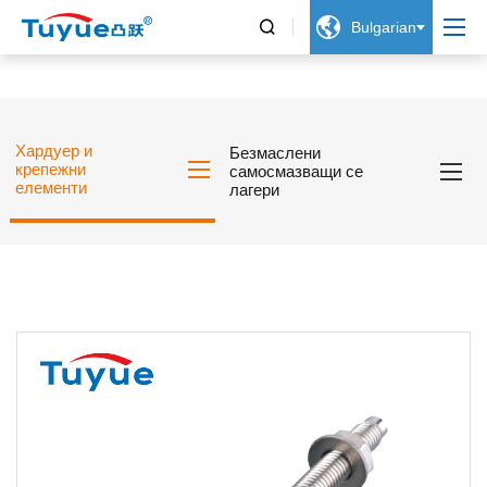


Bulgarian
Хардуер и
Безмаслени
крепежни
самосмазващи се
елементи
лагери