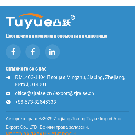
Доставчик на крепежни елементи на едно гише
Свържете се с нас
RM1402-1404 Площад Mingzhu, Jiaxing, Zhejiang,

Китай, 314001
office@zjraise.cn / export@zjraise.cn

+86-573-82646333

Авторско право ©2025 Zhejiang Jiaxing Tuyue Import And
Export Co., LTD. Всички права запазени.
ЧЕСТО ЗАДАВАНИ ВЪПРОСИ